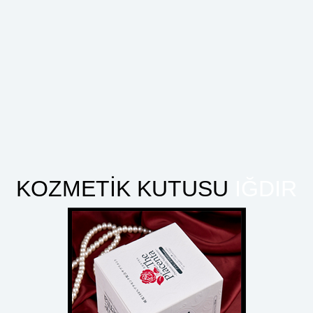
Kalite Kontrol
Takım Arkadaşlarımız
Siparişlerinizi GARANTİLİ Olarak
Sayımını Yapar ve Kontrol Eder
KOZMETİK KUTUSU
IĞDIR
Ödün Vermeden
 Firması ES & EM AMBALAJ Bir Ambalajdan Çok Daha Fazlası.