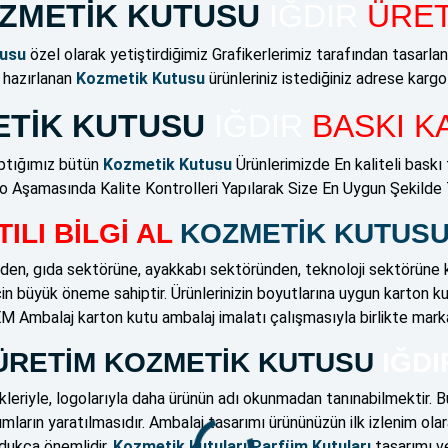
ZMETİK KUTUSU
IĞDIR
ÜRET
usu
özel olarak yetiştirdiğimiz Grafikerlerimiz tarafından tasarlan
a hazırlanan
Kozmetik Kutusu
ürünleriniz istediğiniz adrese kargo 
TİK KUTUSU
IĞDIR
BASKI K
aptığımız bütün
Kozmetik Kutusu
Ürünlerimizde En kaliteli baskı t
 Aşamasında Kalite Kontrolleri Yapılarak Size En Uygun Şekilde 
ILI BİLGİ AL
KOZMETİK KUTUS
den, gıda sektörüne, ayakkabı sektöründen, teknoloji sektörüne ka
çin büyük öneme sahiptir. Ürünlerinizin boyutlarına uygun karton ku
 Ambalaj karton kutu ambalaj imalatı çalışmasıyla birlikte marka
ÜRETİM KOZMETİK KUTUSU
IĞDI
kleriyle, logolarıyla daha ürünün adı okunmadan tanınabilmektir. 
mların yaratılmasıdır. Ambalaj tasarımı ürününüzün ilk izlenim ola
ldukça önemlidir.
Kozmetik kutuları Parfüm Kutuları
tasarımı v