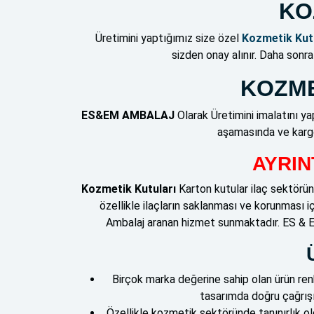
KO
Üretimini yaptığımız size özel
Kozmetik Kut
sizden onay alınır. Daha sonr
KOZME
ES&EM AMBALAJ
Olarak Üretimini imalatını y
aşamasında ve kargo
AYRINT
Kozmetik Kutuları
Karton kutular ilaç sektörün
özellikle ilaçların saklanması ve korunması i
Ambalaj aranan hizmet sunmaktadır. ES & EM
Birçok marka değerine sahip olan ürün ren
tasarımda doğru çağrışı
Özellikle kozmetik sektöründe tanınırlık o