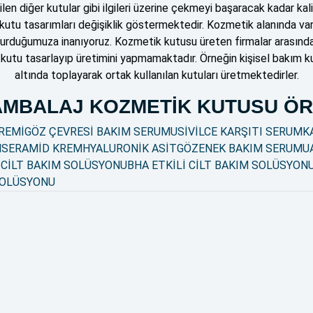
len diğer kutular gibi ilgileri üzerine çekmeyi başaracak kadar ka
kutu tasarımları değişiklik göstermektedir. Kozmetik alanında var ol
şturduğumuza inanıyoruz. Kozmetik kutusu üreten firmalar arasın
ayrı kutu tasarlayıp üretimini yapmamaktadır. Örneğin kişisel bakım k
altında toplayarak ortak kullanılan kutuları üretmektedirler.
AMBALAJ KOZMETİK KUTUSU ÖR
REMİ
GÖZ ÇEVRESİ BAKIM SERUMU
SİVİLCE KARŞITI SERUM
K
M
SERAMİD KREM
HYALURONİK ASİT
GÖZENEK BAKIM SERUMU
 CİLT BAKIM SOLÜSYONU
BHA ETKİLİ CİLT BAKIM SOLÜSYON
SOLÜSYONU