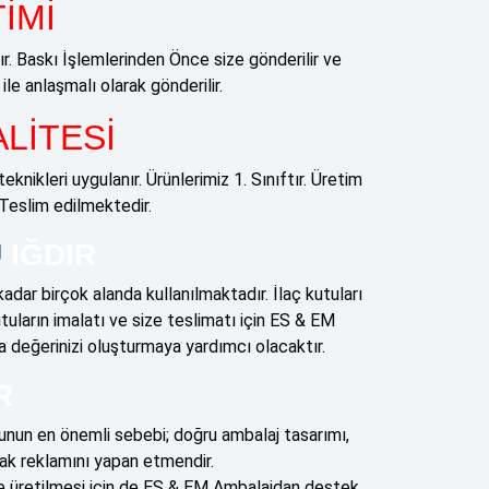
İMİ
ır. Baskı İşlemlerinden Önce size gönderilir ve
ile anlaşmalı olarak gönderilir.
ALİTESİ
eknikleri uygulanır. Ürünlerimiz 1. Sınıftır. Üretim
Teslim edilmektedir.
U
IĞDIR
dar birçok alanda kullanılmaktadır. İlaç kutuları
tuların imalatı ve size teslimatı için ES & EM
 değerinizi oluşturmaya yardımcı olacaktır.
R
Bunun en önemli sebebi; doğru ambalaj tasarımı,
rak reklamını yapan etmendir.
e üretilmesi için de ES & EM Ambalajdan destek