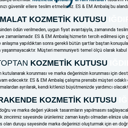
anızı güvenilir ellere teslim etmelisiniz. ES & EM Ambalaj bu alanda
İMALAT KOZMETİK KUTUSU
IĞDI
sinden ödün verilmeden, uygun fiyat avantajıyla, zamanında teslim
at ve zamanlamadır. ES & EM Ambalaj hizmetin tercih edilmesi için ge
 anlaşma yapıldıktan sonra gerekli bütün şartlar baştan konuşulac
um yaşanmayacaktır. Müşteri memnuniyeti temel ölçü olarak kabul 
TOPTAN
KOZMETİK KUTUSU
IĞDI
zin kutulanarak korunması ve marka değerinizin korunması için d
vam edecektir. ES & EM Ambalaj çalışma prensibi müşteri odaklı 
rmalardan ayrılarak, kendi kitlenizi büyütmenizde yardımcı olacakt
RAKENDE KOZMETİK KUTUSU
IĞ
 doğru ve marka değeri yüksek tasarımların yapılmasını sağlayacakt
k zincirimiz sayesinde ürünleriniz zaman kaybı olmadan elinize ulaş
as olan duruşu sayesinde marka değerinizi oluşturmak için en do