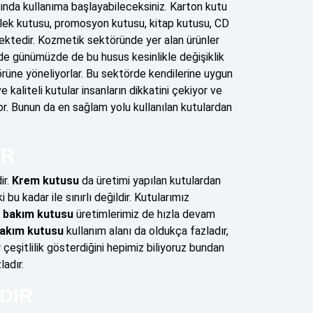
ında kullanıma başlayabileceksiniz
.
Karton kutu
ömlek kutusu, promosyon kutusu, kitap kutusu, CD
mektedir. Kozmetik sektöründe yer alan ürünler
e de günümüzde de bu husus kesinlikle değişiklik
rüne yöneliyorlar. Bu sektörde kendilerine uygun
 kaliteli kutular insanların dikkatini çekiyor ve
or. Bunun da en sağlam yolu kullanılan kutulardan
IR
ir.
Krem kutusu
da üretimi yapılan kutulardan
bu kadar ile sınırlı değildir. Kutularımız
t bakım kutusu
üretimlerimiz de hızla devam
akım kutusu
kullanım alanı da oldukça fazladır,
eşitlilik gösterdiğini hepimiz biliyoruz bundan
adır.
DIR