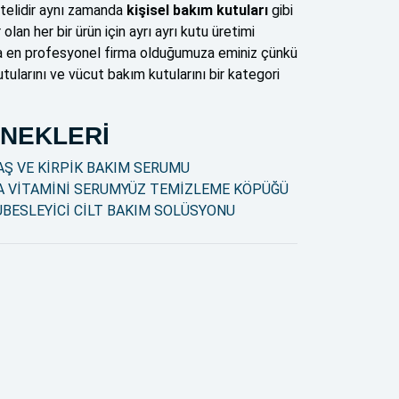
litelidir aynı zamanda
kişisel bakım kutuları
gibi
an her bir ürün için ayrı ayrı kutu üretimi
da en profesyonel firma olduğumuza eminiz çünkü
utularını ve vücut bakım kutularını bir kategori
NEKLERİ
AŞ VE KİRPİK BAKIM SERUMU
A VİTAMİNİ SERUM
YÜZ TEMİZLEME KÖPÜĞÜ
U
BESLEYİCİ CİLT BAKIM SOLÜSYONU