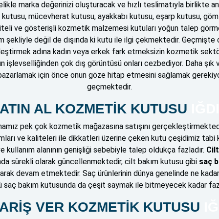
le marka değerinizi oluşturacak ve hızlı teslimatıyla birlikte an
etik kutusu, mücevherat kutusu, ayakkabı kutusu, eşarp kutusu, g
liteli ve gösterişli kozmetik malzemesi kutuları yoğun talep gör
ım şekliyle değil de dışında ki kutu ile ilgi çekmektedir. Geçmişt
kleştirmek adına kadın veya erkek fark etmeksizin kozmetik sektö
nün işlevselliğinden çok dış görüntüsü onları cezbediyor. Daha şık ve
nü pazarlamak için önce onun göze hitap etmesini sağlamak gerekiy
geçmektedir.
ATIN AL KOZMETİK KUTUSU
IĞD
mamız pek çok kozmetik mağazasına satışını gerçekleştirmekted
arı ve kaliteleri ile dikkatleri üzerine çeken kutu çeşidimiz tabi ki 
 kullanım alanının genişliği sebebiyle talep oldukça fazladır.
Cil
da sürekli olarak güncellenmektedir, cilt bakım kutusu gibi
saç b
larak devam etmektedir. Saç ürünlerinin dünya genelinde ne kadar ç
ü saç bakım kutusunda da çeşit saymak ile bitmeyecek kadar fazl
PARİŞ VER KOZMETİK KUTUSU
IĞ