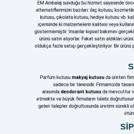
EM Ambalaj sunduğu bu hizmet sayesinde öncelik
alternatiflerimizin bazıları: ilaç kutusu, kozm
kutusu, çikolata kutusu, hediye kutusu vb. ka
içerisinde ki malzemelerin kalitesi veya kullan
göstermemiştir. İnsanlar kişisel bakımını gerçe
ürünü satın alıyorlar. Fakat satın aldıkları ürü
oldukça fazla satışı gerçekleştiriliyor. Bir ürü
S
Parfüm kutusu
makyaj kutusu
da üreten fir
sadece bir tanesidir. Firmamızda tasarıml
arasında
deodorant kutusu
da mevcuttur ve
etmekte ve büyük firmaların talebi doğrultusun
gelen talepler doğrultusunda üretimi sürekli o
ötür
Sİ