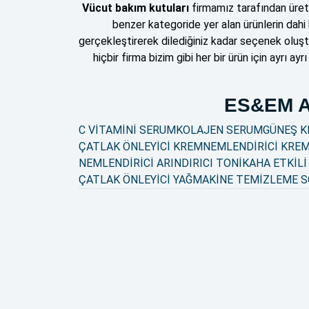
Vücut bakım kutuları
firmamız tarafından üreti
benzer kategoride yer alan ürünlerin dahi 
gerçekleştirerek dilediğiniz kadar seçenek olu
hiçbir firma bizim gibi her bir ürün için ayrı 
ES&EM 
C VİTAMİNİ SERUM
KOLAJEN SERUM
GÜNEŞ K
ÇATLAK ÖNLEYİCİ KREM
NEMLENDİRİCİ KRE
NEMLENDİRİCİ ARINDIRICI TONİK
AHA ETKİLİ
ÇATLAK ÖNLEYİCİ YAĞ
MAKİNE TEMİZLEME 