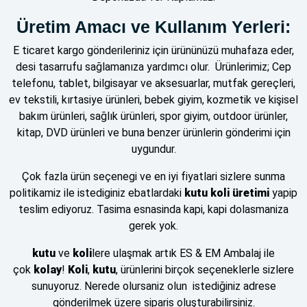
Üretim Amacı ve Kullanım Yerleri:
E ticaret kargo gönderileriniz için ürününüzü muhafaza eder,
desi tasarrufu sağlamanıza yardımcı olur. Ürünlerimiz; Cep
telefonu, tablet, bilgisayar ve aksesuarlar, mutfak gereçleri,
ev tekstili, kırtasiye ürünleri, bebek giyim, kozmetik ve kişisel
bakım ürünleri, sağlık ürünleri, spor giyim, outdoor ürünler,
kitap, DVD ürünleri ve buna benzer ürünlerin gönderimi için
uygundur.
Çok fazla ürün seçenegi ve en iyi fiyatlari sizlere sunma
politikamiz ile istediginiz ebatlardaki
kutu koli üretimi
yapip
teslim ediyoruz. Tasima esnasinda kapi, kapi dolasmaniza
gerek yok.
kutu
ve
koli
lere ulaşmak artık ES & EM Ambalaj ile
çok
kolay
!
Koli
,
kutu
, ürünlerini birçok seçeneklerle sizlere
sunuyoruz. Nerede olursaniz olun istediğiniz adrese
gönderilmek üzere siparis oluşturabilirsiniz.