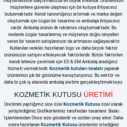
müşterilerinize ulaştırmanızda en büyük etkendir. Ürünlerinizin
müşterilere güvenle ulaşması için bir kutuya ihtiyacınız
bulunmaktadır. Kendi tanınırlığınızı artırmak ve marka değeri
oluşturmak için özgün bir tasarıma ve ambalaja ihtiyacınız
vardır. Ambalaj ürünün ilk reklamını oluşturmaktadır. Bu
nedenle özgün tasarlanmış ve müşteriye doğru sinyalleri
veren bir tasarım satışlarınızın da artmasını sağlayacaktır.
Kullanılan renkler, hazırlanan logo ve daha birçok faktör
ürününüzün satışını etkileyecek faktörlerdir. Bütün faktörleri
kendi lehinize çevirmek için ES & EM Ambalaj aradığınız
hizmeti vermektedir.
Kozmetik kutuları imalatı
yaparak
ürünlerinizi şık bir görünüme kavuşturuyoruz. Bu sektör ve
daha bi çok iş alanında ambalaj üretimi gerçekleştirmekteyiz.
KOZMETİK KUTUSU
ÜRETİMİ
Üretimini yaptığımız size özel
Kozmetik Kutusu
özel olarak
yetiştirdiğimiz Grafikerlerimiz tarafından tasarlanır. Baskı
İşlemlerinden Önce size gönderilir ve sizden onay alınır. Daha
sonra hazırlanan
Kozmetik Kutusu
ürünleriniz istediğiniz