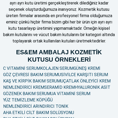
ayrı ayrı kutu üretimi gerçekleştirerek dilediğiniz kadar
seçenek oluşturduğumuza inanıyoruz. Kozmetik kutusu
üreten firmalar arasında en profesyonel firma olduğumuza
eminiz çünkü hiçbir firma bizim gibi her bir ürün için ayrı ayrı
kutu tasarlayıp üretimini yapmamaktadır. Örneğin kişisel
bakım kutularını ve vücut bakım kutularını bir kategori altında
toplayarak ortak kullanılan kutuları üretmektedirler.
ES&EM AMBALAJ KOZMETİK
KUTUSU ÖRNEKLERİ
C VİTAMİNİ SERUM
KOLAJEN SERUM
GÜNEŞ KREMİ
GÖZ ÇEVRESİ BAKIM SERUMU
SİVİLCE KARŞITI SERUM
KAŞ VE KİRPİK BAKIM SERUMU
ÇATLAK ÖNLEYİCİ KREM
NEMLENDİRİCİ KREM
SERAMİD KREM
HYALURONİK ASİT
GÖZENEK BAKIM SERUMU
A VİTAMİNİ SERUM
YÜZ TEMİZLEME KÖPÜĞÜ
NEMLENDİRİCİ ARINDIRICI TONİK
AHA ETKİLİ CİLT BAKIM SOLÜSYONU