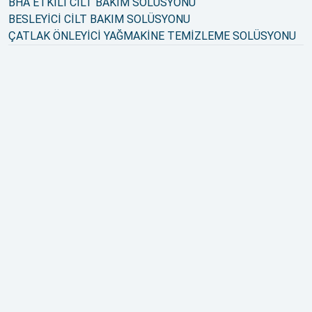
BHA ETKİLİ CİLT BAKIM SOLÜSYONU
BESLEYİCİ CİLT BAKIM SOLÜSYONU
ÇATLAK ÖNLEYİCİ YAĞ
MAKİNE TEMİZLEME SOLÜSYONU