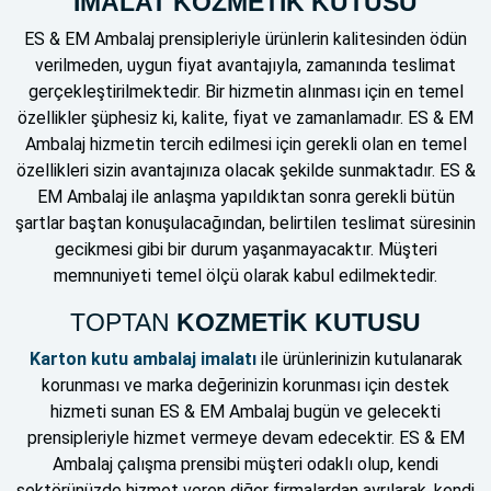
İMALAT KOZMETİK KUTUSU
ES & EM Ambalaj prensipleriyle ürünlerin kalitesinden ödün
verilmeden, uygun fiyat avantajıyla, zamanında teslimat
gerçekleştirilmektedir. Bir hizmetin alınması için en temel
özellikler şüphesiz ki, kalite, fiyat ve zamanlamadır. ES & EM
Ambalaj hizmetin tercih edilmesi için gerekli olan en temel
özellikleri sizin avantajınıza olacak şekilde sunmaktadır. ES &
EM Ambalaj ile anlaşma yapıldıktan sonra gerekli bütün
şartlar baştan konuşulacağından, belirtilen teslimat süresinin
gecikmesi gibi bir durum yaşanmayacaktır. Müşteri
memnuniyeti temel ölçü olarak kabul edilmektedir.
TOPTAN
KOZMETİK KUTUSU
Karton kutu ambalaj imalatı
ile ürünlerinizin kutulanarak
korunması ve marka değerinizin korunması için destek
hizmeti sunan ES & EM Ambalaj bugün ve gelecekti
prensipleriyle hizmet vermeye devam edecektir. ES & EM
Ambalaj çalışma prensibi müşteri odaklı olup, kendi
sektörünüzde hizmet veren diğer firmalardan ayrılarak, kendi