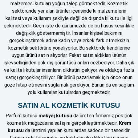
malzemesi kutuları yoğun talep görmektedir. Kozmetik
sektöründe yer alan ürünler içerisinde ki malzemelerin
kalitesi veya kullanım şekliyle değil de dışında ki kutu ile ilgi
çekmektedir. Geçmişte de günümüzde de bu husus kesinlikle
değişiklik göstermemiştir. İnsanlar kişisel bakımını
gerçekleştirmek adına kadın veya erkek fark etmeksizin
kozmetik sektörüne yöneliyorlar. Bu sektörde kendilerine
uygun ürünü satın alıyorlar. Fakat satın aldıkları ürünün
işlevselliğinden çok dış görüntüsü onları cezbediyor. Daha şık
ve kaliteli kutular insanların dikkatini çekiyor ve oldukça fazla
satışı gerçekleştiriliyor. Bir ürünü pazarlamak için önce onun
göze hitap etmesini sağlamak gerekiyor. Bunun da en sağlam
yolu kullanılan kutulardan geçmektedir.
SATIN AL KOZMETİK KUTUSU
Parfüm kutusu
makyaj kutusu
da üreten firmamız pek çok
kozmetik mağazasına satışını gerçekleştirmektedir.
Krem
kutusu
da üretimi yapılan kutulardan sadece bir tanesidir.
Firmamızda tasarımları ve kaliteleri ile dikkatleri üzerine